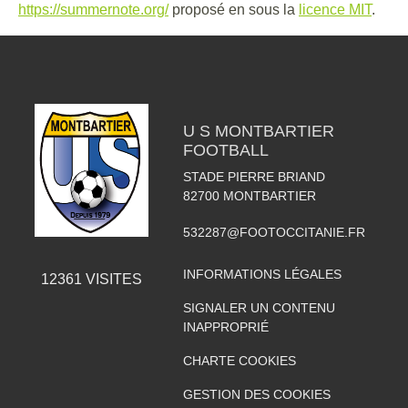
https://summernote.org/
proposé en sous la
licence MIT
.
U S MONTBARTIER
FOOTBALL
STADE PIERRE BRIAND
82700
MONTBARTIER
532287@FOOTOCCITANIE.FR
INFORMATIONS LÉGALES
12361
VISITES
SIGNALER UN CONTENU
INAPPROPRIÉ
CHARTE COOKIES
GESTION DES COOKIES